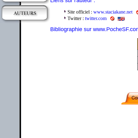
Liens sur l'auteur :
Site officiel :
www.staciakane.net
Twitter :
twitter.com
Bibliographie sur www.PocheSF.co