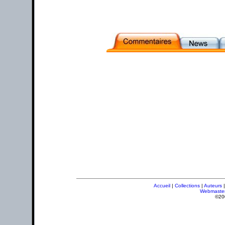
Accueil
|
Collections
|
Auteurs
Webmaste
©20