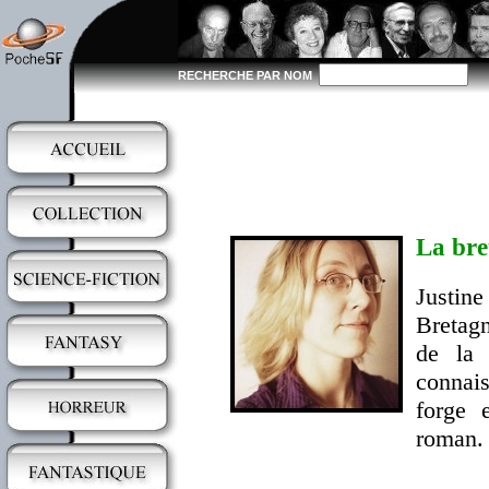
RECHERCHE PAR NOM
La bre
Justin
Bretagn
de la 
connai
forge e
roman.