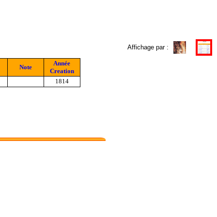
Affichage par :
Année
Note
Creation
1814