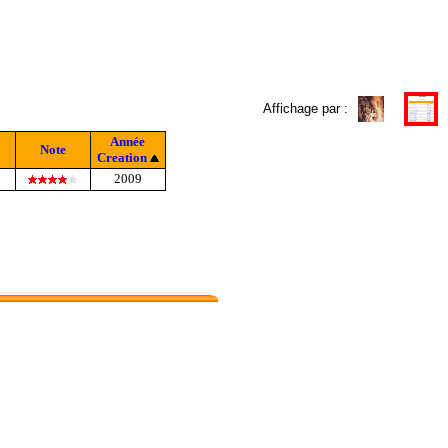
Affichage par :
Année
Note
Creation
2009