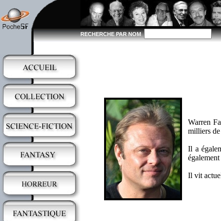
RECHERCHE PAR NOM
Warren Fah
milliers d
Il a égale
également 
Il vit act