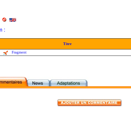
m :
Titre
Fragment