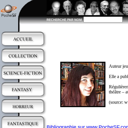
RECHERCHE PAR NOM
Auteur jeu
Elle a pub
Régulièrem
théâtre – a
(source: w
Bibliographie sur www.PocheSF.co