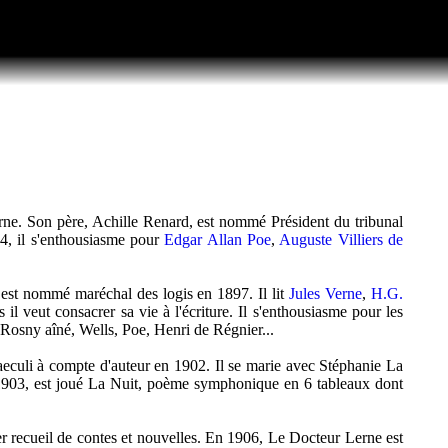
ne. Son père, Achille Renard, est nommé Président du tribunal
4, il s'enthousiasme pour
Edgar Allan Poe
,
Auguste Villiers de
l est nommé maréchal des logis en 1897. Il lit
Jules Verne
,
H.G.
 il veut consacrer sa vie à l'écriture. Il s'enthousiasme pour les
n, Rosny aîné, Wells, Poe, Henri de Régnier...
culi à compte d'auteur en 1902. Il se marie avec Stéphanie La
n 1903, est joué La Nuit, poème symphonique en 6 tableaux dont
r recueil de contes et nouvelles. En 1906, Le Docteur Lerne est