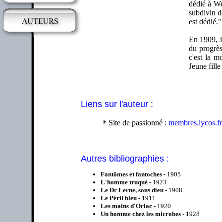
dédié à We
subdivin d
est dédié.
En 1909, i
du progrès
c'est la 
Jeune fill
Liens sur l'auteur :
Site de passionné :
membres.lycos.fr
Autres bibliographies :
Fantômes et fantoches
- 1905
L'homme truqué
- 1923
Le Dr Lerne, sous dieu
- 1908
Le Péril bleu
- 1911
Les mains d'Orlac
- 1920
Un homme chez les microbes
- 1928