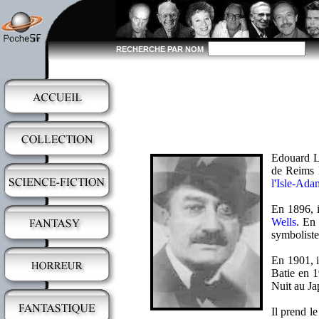
RECHERCHE PAR NOM
Edouard Lo
de Reims l
l'Isle-Ada
En 1896, i
Wells
. En 
symbolistes
En 1901, 
Batie en 1
Nuit au Ja
Il prend l