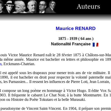
Maurice RENARD
1875 - 1939 ( 64 ans )
Nationalité Française
uis Victor Maurice Renard naît le 28 février 1875 à Châlons-sur-Mar
a même année. Maurice est bachelier en lettres et philosophie en 189
m
, Erckmann-Chatrian.
l est appelé sous les drapeaux pour mener trois ans de vie militaire. I
1890, il est bachelier en droit pour respecter la volonté paternelle mais
, les Parnassien... Il ressent les influences de Pierre Loti, Jean Lorrai
il compose un long poème en hommage à Victor Hugo. Il édite Vox Sae
903. Il fréquente le cabaret Le Chat Noir, à la butte Montmartre. E
pon ou Histoire du Poète Tokutaro et la belle Murasaki.
e pseudonyme de Vincent Saint-Vincent. En 1904, il prépare son premie