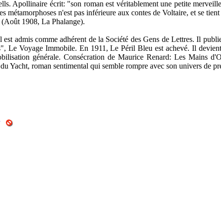
lls. Apollinaire écrit: "son roman est véritablement une petite merveille
es métamorphoses n'est pas inférieure aux contes de Voltaire, et se tient
" (Août 1908, La Phalange).
l est admis comme adhérent de la Société des Gens de Lettres. Il publie:
", Le Voyage Immobile. En 1911, Le Péril Bleu est achevé. Il devient
mobilisation générale. Consécration de Maurice Renard: Les Mains d'
e du Yacht, roman sentimental qui semble rompre avec son univers de p