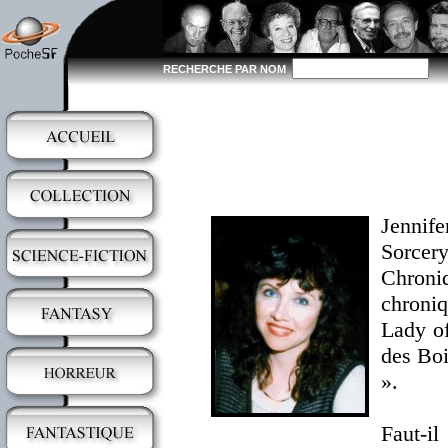
RECHERCHE PAR NOM
Jennife
Sorcer
Chroniq
chroni
Lady of
des Boi
».
Faut-i