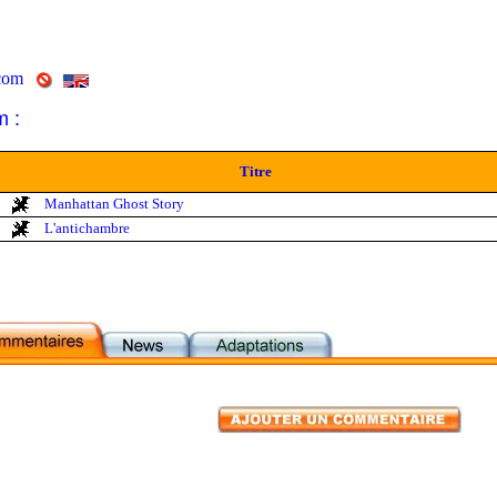
com
m :
Titre
Manhattan Ghost Story
L'antichambre