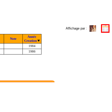
Affichage par :
Année
Note
Creation
1984
1986