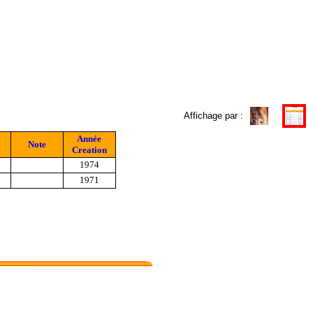
Affichage par :
Année
Note
Creation
1974
1971