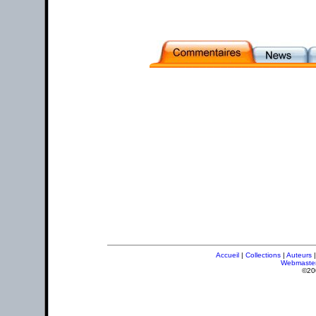
Accueil
|
Collections
|
Auteurs
Webmaste
©20