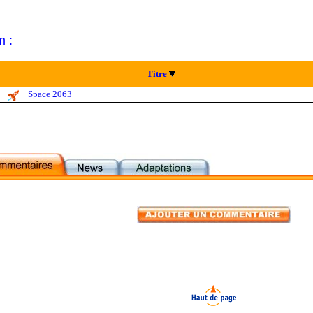
m :
Titre
Space 2063