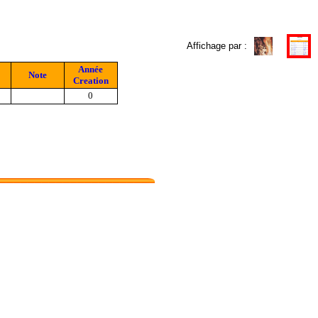
Affichage par :
Année
Note
Creation
0