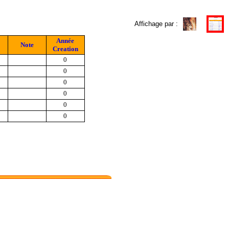
Affichage par :
Année
Note
Creation
0
0
0
0
0
0