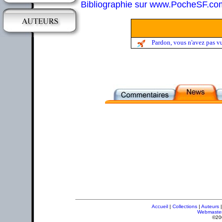
Bibliographie sur www.PocheSF.co
Pardon, vous n'avez pas v
Accueil
|
Collections
|
Auteurs
Webmaste
©20