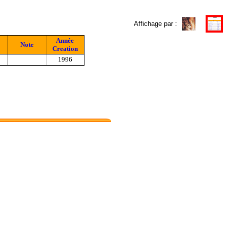
Affichage par :
Année
Note
Creation
1996