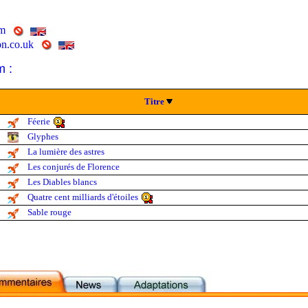
om
n.co.uk
m :
Titre
Féerie
Glyphes
La lumière des astres
Les conjurés de Florence
Les Diables blancs
Quatre cent milliards d'étoiles
Sable rouge