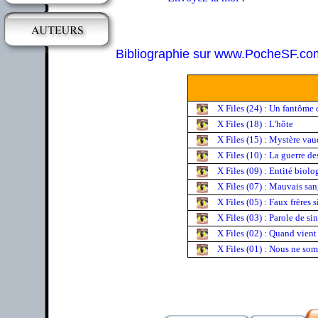
Bibliographie sur www.PocheSF.co
X Files (24) : Un fantôme 
X Files (18) : L'hôte
X Files (15) : Mystère va
X Files (10) : La guerre d
X Files (09) : Entité biolo
X Files (07) : Mauvais sa
X Files (05) : Faux frères 
X Files (03) : Parole de si
X Files (02) : Quand vient
X Files (01) : Nous ne so