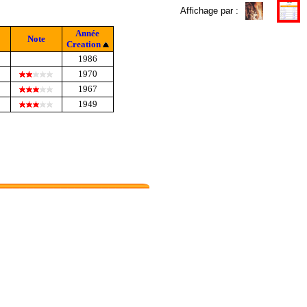
Affichage par :
Année
Note
Creation
1986
1970
1967
1949