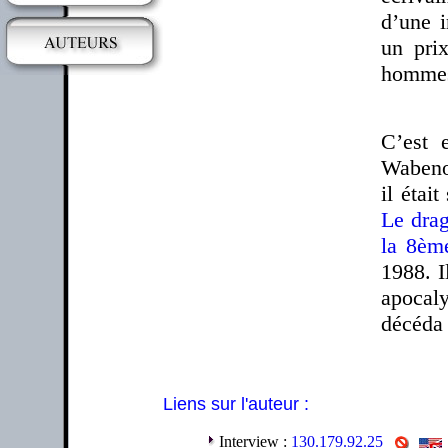
d’une i
un pri
hommes 
C’est 
Wabeno
il étai
Le drag
la 8èm
1988. I
apocaly
décéda
Liens sur l'auteur :
Interview :
130.179.92.25