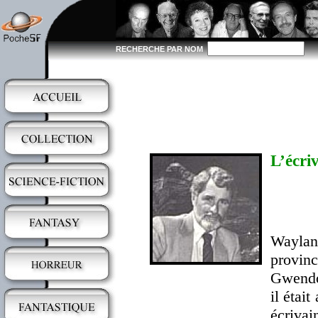
RECHERCHE PAR NOM
L’écriv
Waylan
provin
Gwendol
il étai
écrivai