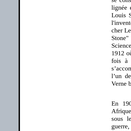
lignée 
Louis S
l'inven
cher Le
Stone"
Science
1912 où
fois à 
s’accom
l’un de
Verne b
En 190
Afrique
sous l
guerre,