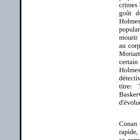
crimes 
goût d
Holmes
popula
mourir 
au corp
Moriart
certai
Holmes
détecti
titre:
Basker
d'évolu
Conan D
rapide,
se cons