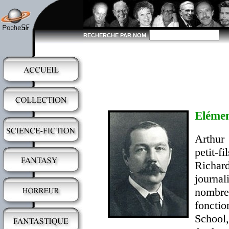
RECHERCHE PAR NOM
Elémen
Arthur
petit-
Richard
journa
nombre
foncti
School,