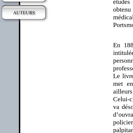
études
obtenu 
médica
Portsm
En 188
intitu
person
profess
Le livr
met en
ailleur
Celui-c
va dés
d’ouvr
polici
palpita