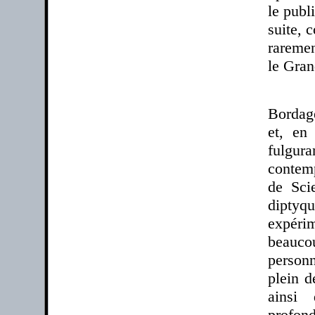
le publ
suite, 
raremen
le Gran
Bordag
et, en
fulgur
contemp
de Sci
diptyq
expéri
beauc
personn
plein d
ainsi 
profon