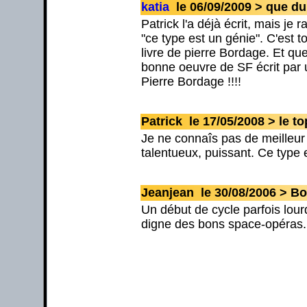
katia
le 06/09/2009 > que du p
Patrick l'a déjà écrit, mais j
"ce type est un génie". C'est 
livre de pierre Bordage. Et qu
bonne oeuvre de SF écrit par u
Pierre Bordage !!!!
Patrick le 17/05/2008 > le to
Je ne connaîs pas de meilleur 
talentueux, puissant. Ce type 
Jeanjean le 30/08/2006 > Bo
Un début de cycle parfois lour
digne des bons space-opéras. 