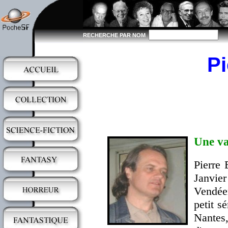
RECHERCHE PAR NOM
P
Une va
Pierre 
Janvie
Vendée
petit s
Nantes,