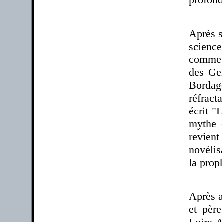
Après s
science
comme
des Gen
Bordag
réfract
écrit "
mythe 
revien
novélis
la prop
Après a
et pèr
Loire-