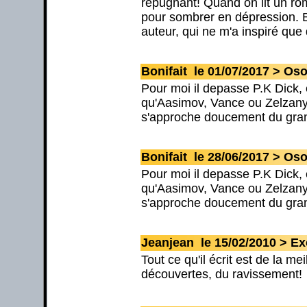
répugnant! Quand on lit un ro
pour sombrer en dépression. B
auteur, qui ne m'a inspiré que
Bonifait le 01/07/2017 > Oso
Pour moi il depasse P.K Dick, e
qu'Aasimov, Vance ou Zelzany.
s'approche doucement du gran
Bonifait le 28/06/2017 > Oso
Pour moi il depasse P.K Dick, e
qu'Aasimov, Vance ou Zelzany.
s'approche doucement du gran
Jeanjean le 15/02/2010 > Ex
Tout ce qu'il écrit est de la me
découvertes, du ravissement!