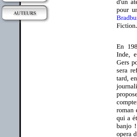
d'un at
pour u
Bradbu
Fiction
En 198
Inde, e
Gers po
sera re
tard, e
journal
propos
compte
roman 
qui a é
banjo !
opera d