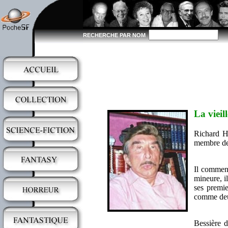
RECHERCHE PAR NOM
La vieil
Richard He
membre d
Il commenç
mineure, i
ses premie
comme deux
Bessière d