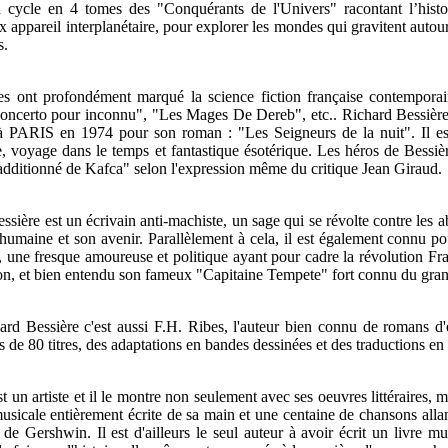
 cycle en 4 tomes des "Conquérants de l'Univers" racontant l’histo
x appareil interplanétaire, pour explorer les mondes qui gravitent autour
s.
es ont profondément marqué la science fiction française contempor
ncerto pour inconnu", "Les Mages De Dereb", etc.. Richard Bessière a 
 PARIS en 1974 pour son roman : "Les Seigneurs de la nuit". Il est 
e, voyage dans le temps et fantastique ésotérique. Les héros de Bessièr
 additionné de Kafca" selon l'expression même du critique Jean Giraud.
sière est un écrivain anti-machiste, un sage qui se révolte contre les ab
 humaine et son avenir. Parallèlement à cela, il est également connu p
, une fresque amoureuse et politique ayant pour cadre la révolution Fr
on, et bien entendu son fameux "Capitaine Tempete" fort connu du grand
ard Bessière c'est aussi F.H. Ribes, l'auteur bien connu de romans 
s de 80 titres, des adaptations en bandes dessinées et des traductions en
st un artiste et il le montre non seulement avec ses oeuvres littéraires,
sicale entièrement écrite de sa main et une centaine de chansons alla
e de Gershwin. Il est d'ailleurs le seul auteur à avoir écrit un livre 