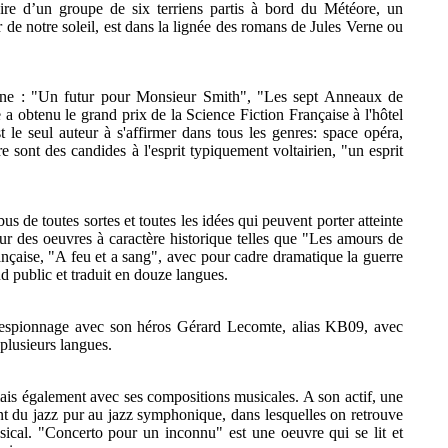
ire d’un groupe de six terriens partis à bord du Météore, un
 de notre soleil, est dans la lignée des romans de Jules Verne ou
aine : "Un futur pour Monsieur Smith", "Les sept Anneaux de
obtenu le grand prix de la Science Fiction Française à l'hôtel
le seul auteur à s'affirmer dans tous les genres: space opéra,
e sont des candides à l'esprit typiquement voltairien, "un esprit
us de toutes sortes et toutes les idées qui peuvent porter atteinte
our des oeuvres à caractère historique telles que "Les amours de
ançaise, "A feu et a sang", avec pour cadre dramatique la guerre
 public et traduit en douze langues.
d'espionnage avec son héros Gérard Lecomte, alias KB09, avec
 plusieurs langues.
 mais également avec ses compositions musicales. A son actif, une
nt du jazz pur au jazz symphonique, dans lesquelles on retrouve
musical. "Concerto pour un inconnu" est une oeuvre qui se lit et