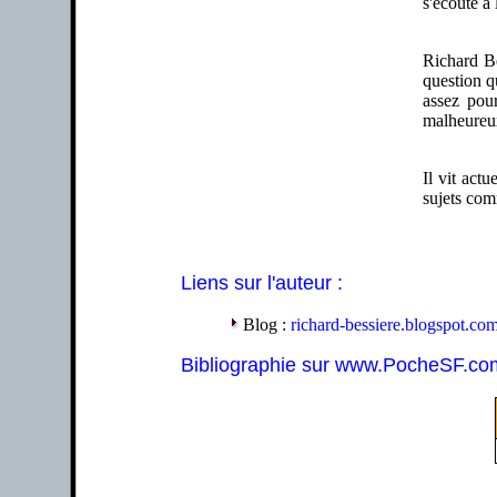
s'écoute à
Richard Be
question q
assez pour
malheureux
Il vit act
sujets com
Liens sur l'auteur :
Blog :
richard-bessiere.blogspot.co
Bibliographie sur www.PocheSF.co