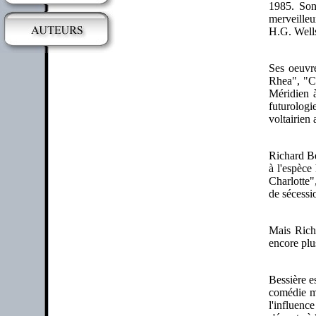
1985. Son
merveilleu
H.G. Well
Ses oeuvr
Rhea", "Co
Méridien à
futurologi
voltairien
Richard Bes
à l'espèce
Charlotte"
de sécessi
Mais Rich
encore plu
Bessière e
comédie mu
l'influenc