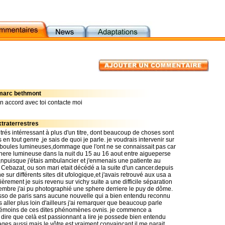
 marc bethmont
 en accord avec toi contacte moi
xtraterrestres
t trés intérressant à plus d'un titre, dont beaucoup de choses sont
 en tout genre ,je sais de quoi je parle. je voudrais intervenir sur
t boules lumineuses,dommage que l'ont ne se connaissait pas car
here lumineuse dans la nuit du 15 au 16 aout entre aigueperse
e ,npuisque j'étais ambulancier et j'enmenais une patiente au
t Cebazat, ou son mari etait décédé a la suite d'un cancer.depuis
he sur différents sites dit ufologique,et j'avais retrouvé aux usa a
rement je suis revenu sur vichy suite a une difficile séparation
embre j'ai pu photographié une sphere derriere le puy de dôme.
 asso de paris sans aucune nouvelle qui a bien entendu reconnu
ler plus loin d'ailleurs j'ai remarquer que beaucoup parle
 témoins de ces dites phénomènes ovnis. je commence a
 dire que celà est passionnant a lire je possede bien entendu
ges aussi,mais le vôtre est vraiment convaincant il me parait