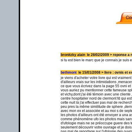
bronitzky alain le 28/02/2009 > reponse a
si tu est bien le marc que je connais je suis
bethmont
le 15/01/2008 > livre : ovnis et e
je viens d'acheter votre livre qui est vraimen
d'ailleurs vrais sur les intimidations ,menaces
ce que vous écrivez dans la page 55 ovni e
vous auriez pu mentionner cette fameuse sp
et vichy,dont j'ai été témoin avec une client
centre hospitalier nord de clermont fd qui es
cette nuit là j'ai effectuer pas mal de recherc
peu pres la même similitude de sphere ,derniè
avec mon ex et associée et au moi s de sept
les photos d'ailleurs ont été envoyer a una
comme phénomène ufo les photos mais sans al
d'ufologie mais ne se préoccupe guere des
seulement découvrir votre ouvrage et je dois
pas mal de reportage sur l'ufologie des ouvra