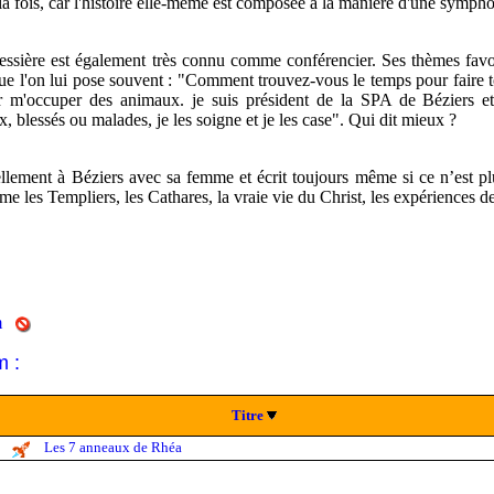
 la fois, car l'histoire elle-même est composée à la manière d'une sympho
ssière est également très connu comme conférencier. Ses thèmes favori
ue l'on lui pose souvent : "Comment trouvez-vous le temps pour faire tou
 m'occuper des animaux. je suis président de la SPA de Béziers et d
, blessés ou malades, je les soigne et je les case". Qui dit mieux ?
uellement à Béziers avec sa femme et écrit toujours même si ce n’est plu
me les Templiers, les Cathares, la vraie vie du Christ, les expériences
m
m :
Titre
Les 7 anneaux de Rhéa