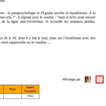
nie.
s : la parapsychologie et l'Egypte secrète et mystérieuse. A la
t cela ?", il répond avec le sourire : "mais il m'en reste encore
e la ligue anti-vivisection. Je recueille les animaux perdus,
s de la SF dont il a fait le tour, mais sur l’ésotérisme avec des
 de mort rapprochée ou le vaudou….
Affichage par :
Année
Note
Creation
1962