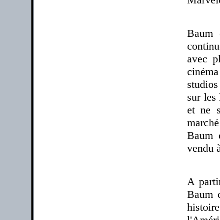
Baum e
continu
avec pl
cinéma
studios
sur les
et ne 
marché 
Baum e
vendu à
A parti
Baum co
histoir
l'Amér