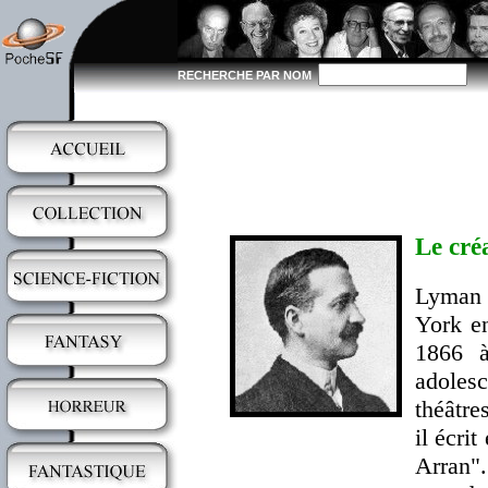
RECHERCHE PAR NOM
Le cré
Lyman 
York en
1866 à
adolesc
théâtre
il écri
Arran"