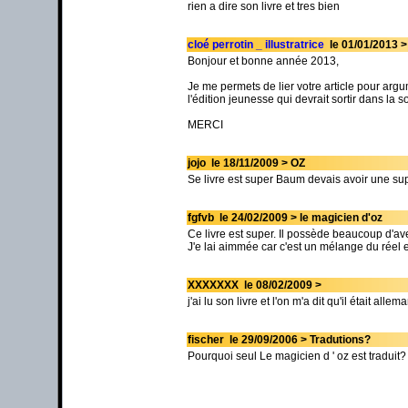
rien a dire son livre et tres bien
cloé perrotin _ illustratrice
le 01/01/2013 > 
Bonjour et bonne année 2013,
Je me permets de lier votre article pour argu
l'édition jeunesse qui devrait sortir dans la s
MERCI
jojo le 18/11/2009 > OZ
Se livre est super Baum devais avoir une sup
fgfvb le 24/02/2009 > le magicien d'oz
Ce livre est super. Il possède beaucoup d'av
J'e lai aimmée car c'est un mélange du réel e
XXXXXXX le 08/02/2009 >
j'ai lu son livre et l'on m'a dit qu'il était allem
fischer le 29/09/2006 > Tradutions?
Pourquoi seul Le magicien d ' oz est traduit