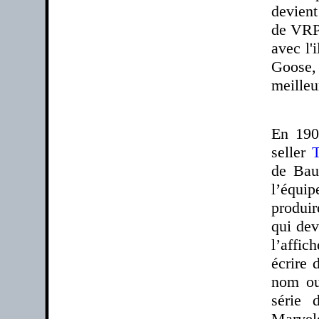
devient
de VRP 
avec l'
Goose, 
meilleu
En 190
seller
de Bau
l’équip
produir
qui dev
l’affi
écrire 
nom ou
série 
Marvel