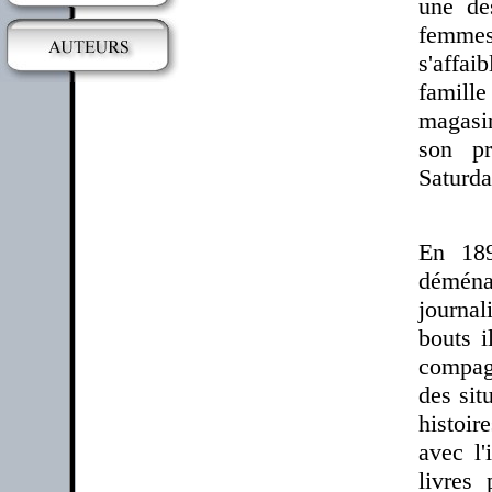
une de
femmes
s'affai
famill
magasin
son pr
Saturda
En 189
déména
journal
bouts 
compagn
des sit
histoir
avec l'
livres